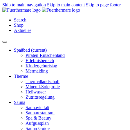
Skip to main navigation
Skip to main content
Skip to page footer
Search
Shop
Aktuelles
Spaßbad
(current)
Piraten-Rutschenland
Erlebnisbereich
Kindergeburtstag
Mermaiding
Therme
Thermallandschaft
Mineral-Solegrotte
Heilwasser
Zutrittsregelung
Sauna
Saunavielfalt
Saunarestaurant
Spa & Beauty
Aufgussplan
Sauna-Guide