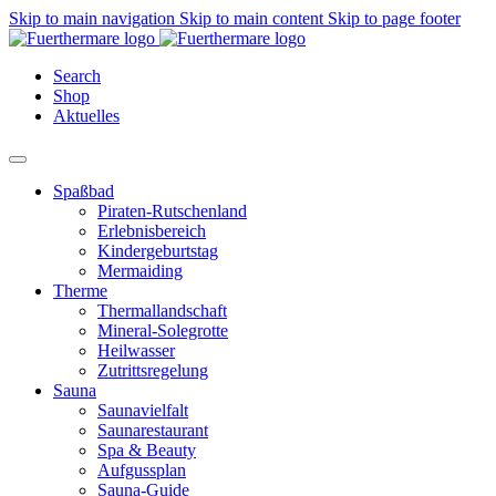
Skip to main navigation
Skip to main content
Skip to page footer
Search
Shop
Aktuelles
Spaßbad
Piraten-Rutschenland
Erlebnisbereich
Kindergeburtstag
Mermaiding
Therme
Thermallandschaft
Mineral-Solegrotte
Heilwasser
Zutrittsregelung
Sauna
Saunavielfalt
Saunarestaurant
Spa & Beauty
Aufgussplan
Sauna-Guide