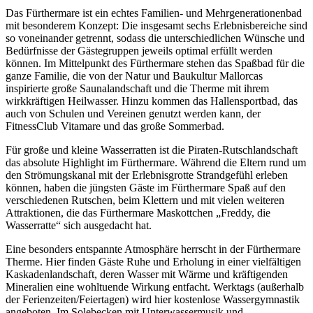
Das Fürthermare ist ein echtes Familien- und Mehrgenerationenbad
mit besonderem Konzept: Die insgesamt sechs Erlebnisbereiche sind
so voneinander getrennt, sodass die unterschiedlichen Wünsche und
Bedürfnisse der Gästegruppen jeweils optimal erfüllt werden
können. Im Mittelpunkt des Fürthermare stehen das Spaßbad für die
ganze Familie, die von der Natur und Baukultur Mallorcas
inspirierte große Saunalandschaft und die Therme mit ihrem
wirkkräftigen Heilwasser. Hinzu kommen das Hallensportbad, das
auch von Schulen und Vereinen genutzt werden kann, der
FitnessClub Vitamare und das große Sommerbad.
Für große und kleine Wasserratten ist die Piraten-Rutschlandschaft
das absolute Highlight im Fürthermare. Während die Eltern rund um
den Strömungskanal mit der Erlebnisgrotte Strandgefühl erleben
können, haben die jüngsten Gäste im Fürthermare Spaß auf den
verschiedenen Rutschen, beim Klettern und mit vielen weiteren
Attraktionen, die das Fürthermare Maskottchen „Freddy, die
Wasserratte“ sich ausgedacht hat.
Eine besonders entspannte Atmosphäre herrscht in der Fürthermare
Therme. Hier finden Gäste Ruhe und Erholung in einer vielfältigen
Kaskadenlandschaft, deren Wasser mit Wärme und kräftigenden
Mineralien eine wohltuende Wirkung entfacht. Werktags (außerhalb
der Ferienzeiten/Feiertagen) wird hier kostenlose Wassergymnastik
angeboten. Im Solebecken mit Unterwassermusik und