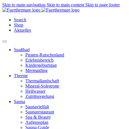
Skip to main navigation
Skip to main content
Skip to page footer
Search
Shop
Aktuelles
Spaßbad
Piraten-Rutschenland
Erlebnisbereich
Kindergeburtstag
Mermaiding
Therme
Thermallandschaft
Mineral-Solegrotte
Heilwasser
Zutrittsregelung
Sauna
Saunavielfalt
Saunarestaurant
Spa & Beauty
Aufgussplan
Sauna-Guide