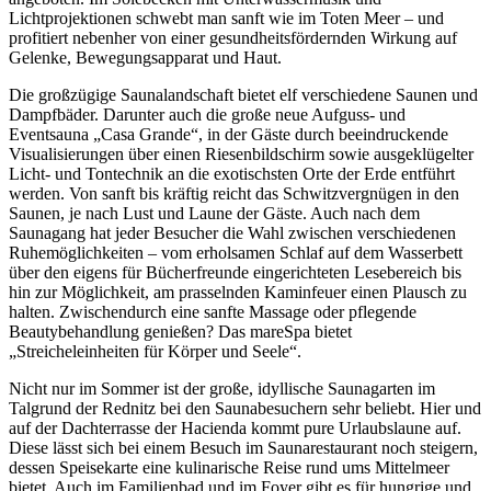
Lichtprojektionen schwebt man sanft wie im Toten Meer – und
profitiert nebenher von einer gesundheitsfördernden Wirkung auf
Gelenke, Bewegungsapparat und Haut.
Die großzügige Saunalandschaft bietet elf verschiedene Saunen und
Dampfbäder. Darunter auch die große neue Aufguss- und
Eventsauna „Casa Grande“, in der Gäste durch beeindruckende
Visualisierungen über einen Riesenbildschirm sowie ausgeklügelter
Licht- und Tontechnik an die exotischsten Orte der Erde entführt
werden. Von sanft bis kräftig reicht das Schwitzvergnügen in den
Saunen, je nach Lust und Laune der Gäste. Auch nach dem
Saunagang hat jeder Besucher die Wahl zwischen verschiedenen
Ruhemöglichkeiten – vom erholsamen Schlaf auf dem Wasserbett
über den eigens für Bücherfreunde eingerichteten Lesebereich bis
hin zur Möglichkeit, am prasselnden Kaminfeuer einen Plausch zu
halten. Zwischendurch eine sanfte Massage oder pflegende
Beautybehandlung genießen? Das mareSpa bietet
„Streicheleinheiten für Körper und Seele“.
Nicht nur im Sommer ist der große, idyllische Saunagarten im
Talgrund der Rednitz bei den Saunabesuchern sehr beliebt. Hier und
auf der Dachterrasse der Hacienda kommt pure Urlaubslaune auf.
Diese lässt sich bei einem Besuch im Saunarestaurant noch steigern,
dessen Speisekarte eine kulinarische Reise rund ums Mittelmeer
bietet. Auch im Familienbad und im Foyer gibt es für hungrige und