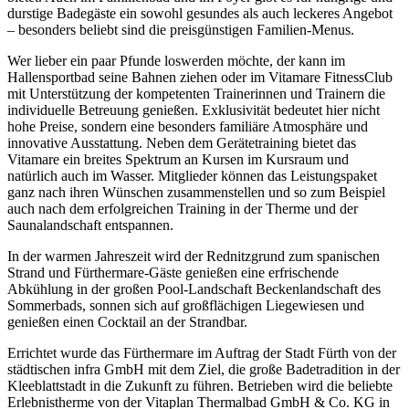
durstige Badegäste ein sowohl gesundes als auch leckeres Angebot
– besonders beliebt sind die preisgünstigen Familien-Menus.
Wer lieber ein paar Pfunde loswerden möchte, der kann im
Hallensportbad seine Bahnen ziehen oder im Vitamare FitnessClub
mit Unterstützung der kompetenten Trainerinnen und Trainern die
individuelle Betreuung genießen. Exklusivität bedeutet hier nicht
hohe Preise, sondern eine besonders familiäre Atmosphäre und
innovative Ausstattung. Neben dem Gerätetraining bietet das
Vitamare ein breites Spektrum an Kursen im Kursraum und
natürlich auch im Wasser. Mitglieder können das Leistungspaket
ganz nach ihren Wünschen zusammenstellen und so zum Beispiel
auch nach dem erfolgreichen Training in der Therme und der
Saunalandschaft entspannen.
In der warmen Jahreszeit wird der Rednitzgrund zum spanischen
Strand und Fürthermare-Gäste genießen eine erfrischende
Abkühlung in der großen Pool-Landschaft Beckenlandschaft des
Sommerbads, sonnen sich auf großflächigen Liegewiesen und
genießen einen Cocktail an der Strandbar.
Errichtet wurde das Fürthermare im Auftrag der Stadt Fürth von der
städtischen infra GmbH mit dem Ziel, die große Badetradition in der
Kleeblattstadt in die Zukunft zu führen. Betrieben wird die beliebte
Erlebnistherme von der Vitaplan Thermalbad GmbH & Co. KG in