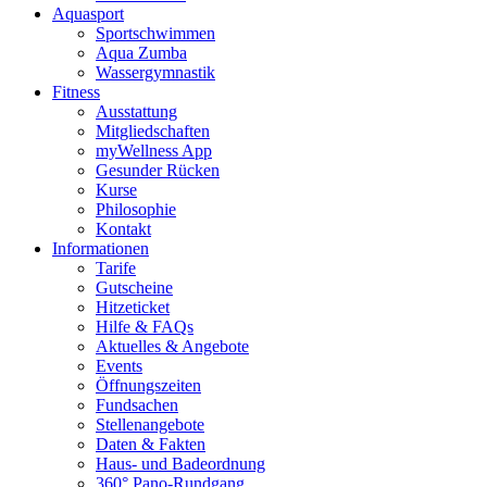
Aquasport
Sportschwimmen
Aqua Zumba
Wassergymnastik
Fitness
Ausstattung
Mitgliedschaften
myWellness App
Gesunder Rücken
Kurse
Philosophie
Kontakt
Informationen
Tarife
Gutscheine
Hitzeticket
Hilfe & FAQs
Aktuelles & Angebote
Events
Öffnungszeiten
Fundsachen
Stellenangebote
Daten & Fakten
Haus- und Badeordnung
360° Pano-Rundgang