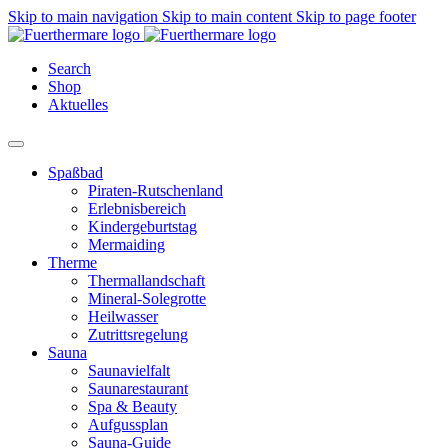
Skip to main navigation
Skip to main content
Skip to page footer
Search
Shop
Aktuelles
Spaßbad
Piraten-Rutschenland
Erlebnisbereich
Kindergeburtstag
Mermaiding
Therme
Thermallandschaft
Mineral-Solegrotte
Heilwasser
Zutrittsregelung
Sauna
Saunavielfalt
Saunarestaurant
Spa & Beauty
Aufgussplan
Sauna-Guide