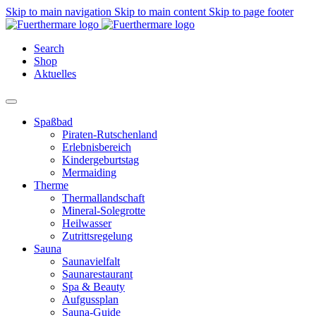
Skip to main navigation
Skip to main content
Skip to page footer
Search
Shop
Aktuelles
Spaßbad
Piraten-Rutschenland
Erlebnisbereich
Kindergeburtstag
Mermaiding
Therme
Thermallandschaft
Mineral-Solegrotte
Heilwasser
Zutrittsregelung
Sauna
Saunavielfalt
Saunarestaurant
Spa & Beauty
Aufgussplan
Sauna-Guide